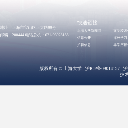
快速链接
地址：上海市宝山区上大路99号
上海大学新闻网
文明校园
邮编：200444 电话总机：021-96928188
信息公开
海外学习
招聘信息
非学历招
版权所有 ©
上海大学
沪ICP备09014157
沪
技