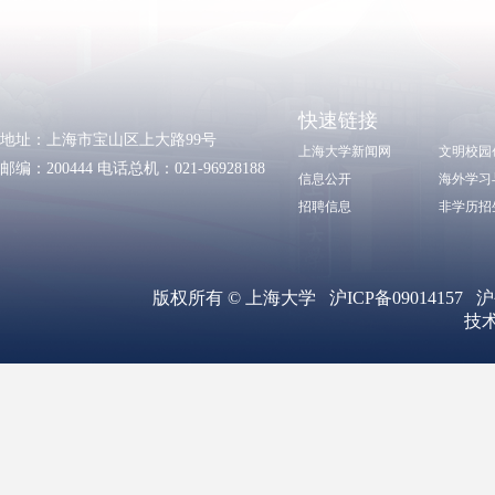
快速链接
地址：上海市宝山区上大路99号
上海大学新闻网
文明校园
邮编：200444 电话总机：021-96928188
信息公开
海外学习
招聘信息
非学历招
版权所有 ©
上海大学
沪ICP备09014157
沪
技