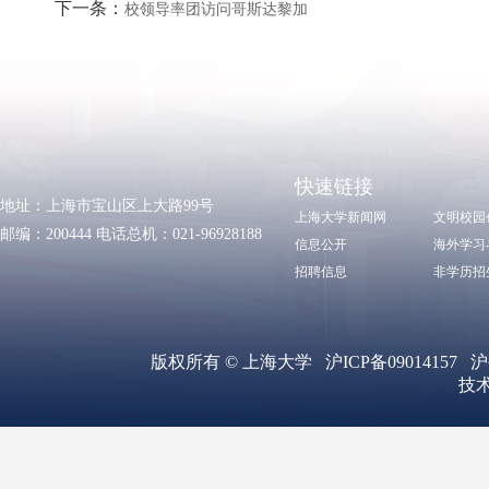
下一条：
校领导率团访问哥斯达黎加
快速链接
地址：上海市宝山区上大路99号
上海大学新闻网
文明校园
邮编：200444 电话总机：021-96928188
信息公开
海外学习
招聘信息
非学历招
版权所有 ©
上海大学
沪ICP备09014157
沪
技