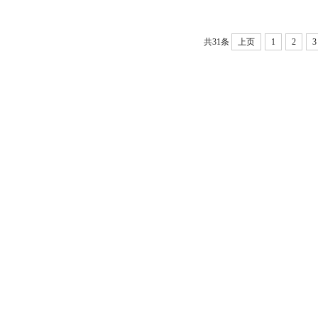
共31条
上页
1
2
3