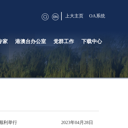
上大主页
OA系统
专家
港澳台办公室
党群工作
下载中心
港澳台会议申请
合作网络
学生申请
党建引领
工青妇
顺利举行
2023年04月28日