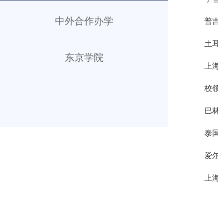
中外合作办学
普
土
东京学院
上
校
巴
泰
爱
上