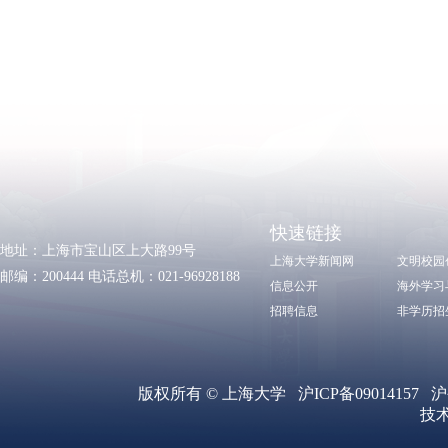
快速链接
地址：上海市宝山区上大路99号
上海大学新闻网
文明校园
邮编：200444 电话总机：021-96928188
信息公开
海外学习
招聘信息
非学历招
版权所有 ©
上海大学
沪ICP备09014157
沪
技